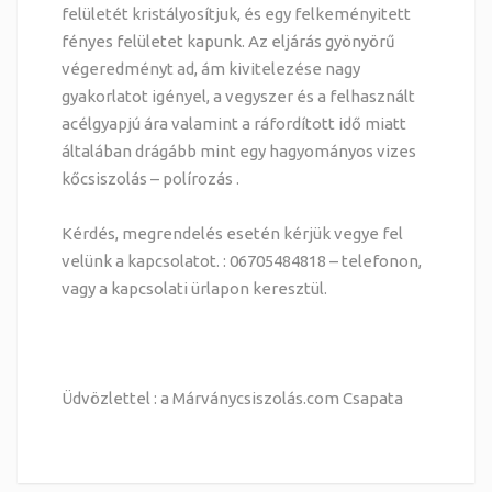
felületét kristályosítjuk, és egy felkeményitett
fényes felületet kapunk. Az eljárás gyönyörű
végeredményt ad, ám kivitelezése nagy
gyakorlatot igényel, a vegyszer és a felhasznált
acélgyapjú ára valamint a ráfordított idő miatt
általában drágább mint egy hagyományos vizes
kőcsiszolás – polírozás .
Kérdés, megrendelés esetén kérjük vegye fel
velünk a kapcsolatot. : 06705484818 – telefonon,
vagy a kapcsolati ürlapon keresztül.
Üdvözlettel : a Márványcsiszolás.com Csapata