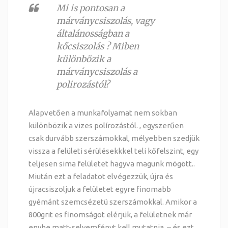
Mi is pontosan a
márványcsiszolás, vagy
általánosságban a
kőcsiszolás ? Miben
különbözik a
márványcsiszolás a
polirozástól?
Alapvetően a munkafolyamat nem sokban
különbözik a vizes polírozástól. , egyszerűen
csak durvább szerszámokkal, mélyebben szedjük
vissza a felületi sérülésekkkel teli kőfelszint, egy
teljesen sima felületet hagyva magunk mögött..
Miután ezt a feladatot elvégezzük, újra és
újracsiszoljuk a felületet egyre finomabb
gyémánt szemcsézetü szerszámokkal. Amikor a
800grit es finomságot elérjük, a felületnek már
enyhe matt-selyemfényt kell mutatnia. – és ezt