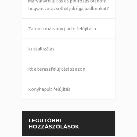
Márványfelújítás és polírozás otthon:
hogyan varázsolhatjuk újjá padlóinkat?
Tardosi márvány padló felújítása
kristallizálás
Itt a teraszfelújitási szezon
Konyhapult felújitás
LEGUTÓBBI
HOZZÁSZÓLÁSOK