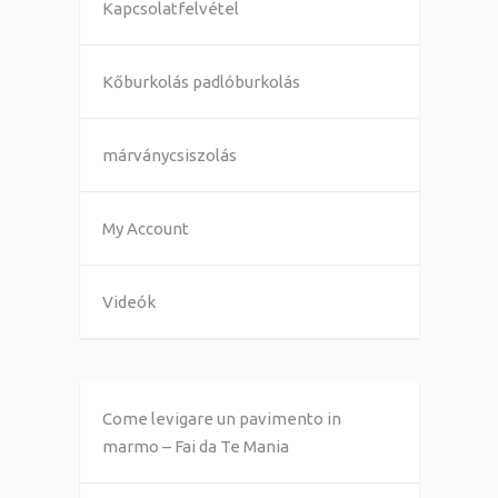
Kapcsolatfelvétel
Kőburkolás padlóburkolás
márványcsiszolás
My Account
Videók
Come levigare un pavimento in
marmo – Fai da Te Mania