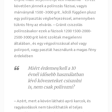
követően jönnek a polírozás fázisai, vagyis
márványnál 1500 -3000 grit , kőtől függően plusz
egy polírpasztás végbefejezéssel, amennyiben
tükrös fény az elvárás. – Gránit csiszolás
polírozásakor ezek a fázisok 1200 1500-2000-
2500-3000 grit ként szoktak megjelenni
általában , és egy végpolrozással ahol vagy
polirport, vagy pasztát használunk a magas fény
érdekében
Miért érdemes/kell a 10
évnél idősebb használatban
lévő kövezeteket csiszolni
is, nem csak polírozni?
– Azért, mert a kövön látható apró karcok, és
ragyásodások nem távolíthatók el teljes