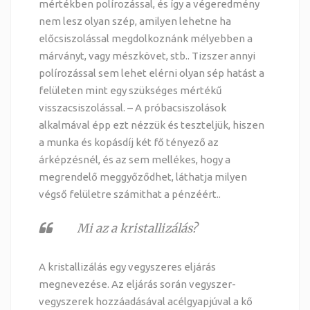
mértékben polírozással, és így a végeredmény
nem lesz olyan szép, amilyen lehetne ha
előcsiszolással megdolkoznánk mélyebben a
márványt, vagy mészkövet, stb.. Tizszer annyi
polírozással sem lehet elérni olyan sép hatást a
felületen mint egy szükséges mértékű
visszacsiszolással. – A próbacsiszolások
alkalmával épp ezt nézzük és teszteljük, hiszen
a munka és kopásdíj két fő tényező az
árképzésnél, és az sem mellékes, hogy a
megrendelő meggyőződhet, láthatja milyen
végső felületre számithat a pénzéért..
Mi az a kristallizálás?
A
kristallizálás
egy vegyszeres eljárás
megnevezése. Az eljárás során vegyszer-
vegyszerek hozzáadásával acélgyapjúval a kő